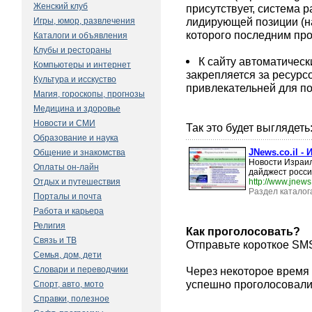
Женский клуб
присутствует, система раб
лидирующей позиции (на
Игры, юмор, развлечения
которого последним пр
Каталоги и объявления
Клубы и рестораны
К сайту автоматическ
Компьютеры и интернет
закрепляется за ресурсо
Культура и исскуство
привлекательней для по
Магия, гороскопы, прогнозы
Медицина и здоровье
Новости и СМИ
Так это будет выглядеть
Образование и наука
JNews.co.il -
Общение и знакомства
Новости Израил
Оплаты он-лайн
дайджест росси
Отдых и путешествия
http://www.jnews.
Раздел каталог
Порталы и почта
Работа и карьера
Религия
Как проголосовать?
Связь и ТВ
Отправьте короткое SM
Семья, дом, дети
Словари и переводчики
Через некоторое время 
успешно проголосовали.
Спорт, авто, мото
Справки, полезное