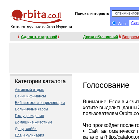
Поиск в интернете
Сло
Web
Каталог лучших сайтов Израиля
/
/
//
Сделать стартовой
Доскa объявлений
Вопросы
Категории каталога
Голосование
Активный отдых
Банки и финансы
Внимание! Если вы счита
Библиотеки и энциклопедии
хотите выделить данный
Больничные кассы
пользователям Orbita.co.
Гос. учреждения
Домашние животные
Что произойдет после 
Досуг, хобби
Сайт автоматически 
Еда и кулинария
каталога (http://catalog.o