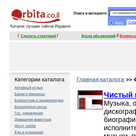
Поиск в интернете
Сло
Web
Каталог лучших сайтов Израиля
/
/
//
Сделать стартовой
Доскa объявлений
Вопросы
Главная каталога
Категории каталога
>>
Активный отдых
Чистый 
Банки и финансы
Библиотеки и энциклопедии
Музыка, 
Больничные кассы
дискогра
Гос. учреждения
биографи
Домашние животные
Досуг, хобби
исполните
Еда и кулинария