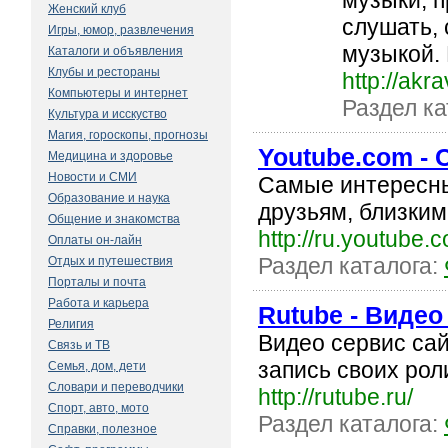
музыки, 
Женский клуб
слушать, 
Игры, юмор, развлечения
музыкой. 
Каталоги и объявления
Клубы и рестораны
http://akra
Компьютеры и интернет
Раздел ка
Культура и исскуство
Магия, гороскопы, прогнозы
Youtube.com -
Медицина и здоровье
Новости и СМИ
Самые интересны
Образование и наука
друзьям, близким
Общение и знакомства
http://ru.youtube.
Оплаты он-лайн
Раздел каталога:
Отдых и путешествия
Порталы и почта
Работа и карьера
Rutube - Видео
Религия
Видео сервис сай
Связь и ТВ
запись своих рол
Семья, дом, дети
Словари и переводчики
http://rutube.ru/
Спорт, авто, мото
Раздел каталога:
Справки, полезное